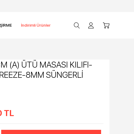
İŞİRME
İndirimli Ürünler
M (A) ÜTÜ MASASI KILIFI-
BREEZE-8MM SÜNGERLİ
0
TL