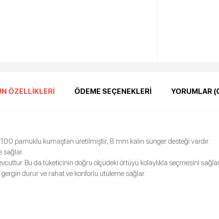
N ÖZELLIKLERI
ÖDEME SEÇENEKLERI
YORUMLAR (
%100 pamuklu kumaştan üretilmiştir, 8 mm kalın sünger desteği vardır.
e sağlar.
vcuttur. Bu da tüketicinin doğru ölçüdeki örtüyü kolaylıkla seçmesini sağlar
e gergin durur ve rahat ve konforlu ütüleme sağlar.