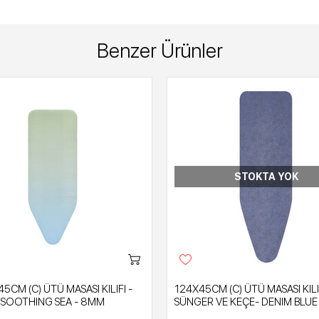
Benzer Ürünler
STOKTA YOK
5CM (C) ÜTÜ MASASI KILIFI -
124X45CM (C) ÜTÜ MASASI KIL
SOOTHING SEA - 8MM
SÜNGER VE KEÇE- DENIM BLUE