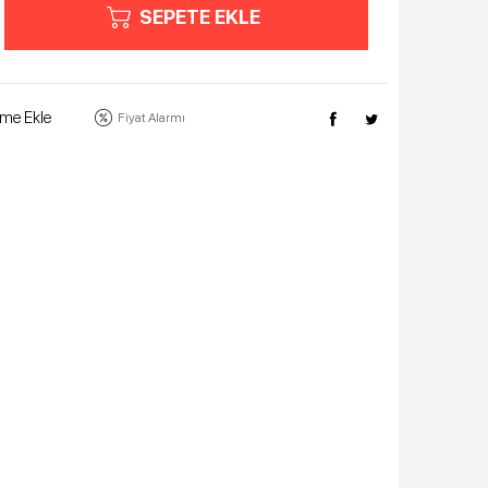
SEPETE EKLE
eme Ekle
Fiyat Alarmı