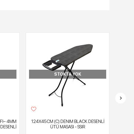
STOKTA YOK
IFI– 4MM
124X45CM (C) DENIM BLACK DESENLİ
124X4
 DESENLİ
ÜTÜ MASASI - SSIR