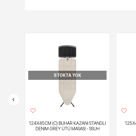
STOKTA YOK
LIFI-
124X45CM (C) BUHAR KAZANI STANDLI
125X4
SÜNGER
DENIM GREY ÜTÜ MASASI - SSUH