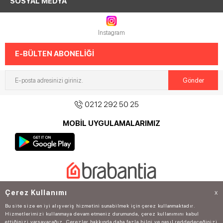
SOSYAL MEDYA
Instagram
E-BÜLTEN ABONELİĞİ
0212 292 50 25
MOBİL UYGULAMALARIMIZ
©2020
Tantitoni
güvencesiyle tüm hakkı saklıdır.
Çerez Kullanımı
X
Bu site size en iyi alışveriş hizmetini sunabilmek için çerez kullanmaktadır.
Hizmetlerimizi kullanmaya devam etmeniz durumunda, çerez kullanımını kabul
ettiğinizi varsayacağız. Çerezler hakkında daha fazla bilgi ve nasıl reddedeceğinizi