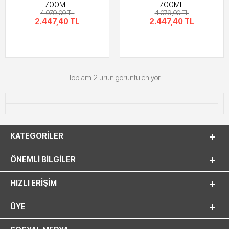
700ML
700ML
4.079,00 TL
4.079,00 TL
2.447,40 TL
2.447,40 TL
Toplam 2 ürün görüntüleniyor.
KATEGORILER
ÖNEMLI BILGILER
HIZLI ERIŞIM
ÜYE