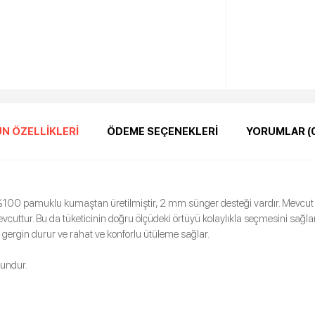
N ÖZELLIKLERI
ÖDEME SEÇENEKLERI
YORUMLAR (
%100 pamuklu kumaştan üretilmiştir, 2 mm sünger desteği vardır. Mevcut s
vcuttur. Bu da tüketicinin doğru ölçüdeki örtüyü kolaylıkla seçmesini sağlar
e gergin durur ve rahat ve konforlu ütüleme sağlar.
undur.