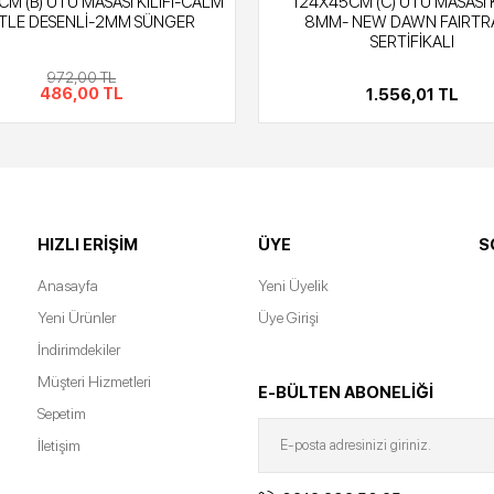
M (B) ÜTÜ MASASI KILIFI-CALM
124X45CM (C) ÜTÜ MASASI K
TLE DESENLİ-2MM SÜNGER
8MM- NEW DAWN FAIRTR
SERTİFİKALI
972,00 TL
486,00 TL
1.556,01 TL
HIZLI ERIŞIM
ÜYE
S
Anasayfa
Yeni Üyelik
Yeni Ürünler
Üye Girişi
İndirimdekiler
Müşteri Hizmetleri
E-BÜLTEN ABONELİĞİ
Sepetim
İletişim