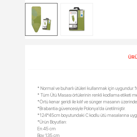
ÜRÜ
* Normal ve buharlı ütüleri kullanmak için uygundur. 
* Tüm Ütü Masası örtülerinin renkli kodlama etiketi me
*Örtü kenar şeridi ile kılıf ve sünger masanın üzerind
*Brabantia güvencesiyle Polonya'da üretilmiştir.
*124*45cm boyutundaki C kodlu ütü masalarına uyg
*Ürün Boyutları:
En:45 cm
Boy:135 cm