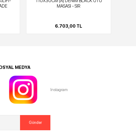
ILIFI-
110X30CM (A) DENIM BLACK ÜTÜ
135X
ADE
MASASI - SIR
ME
6.703,00 TL
OSYAL MEDYA
Instagram