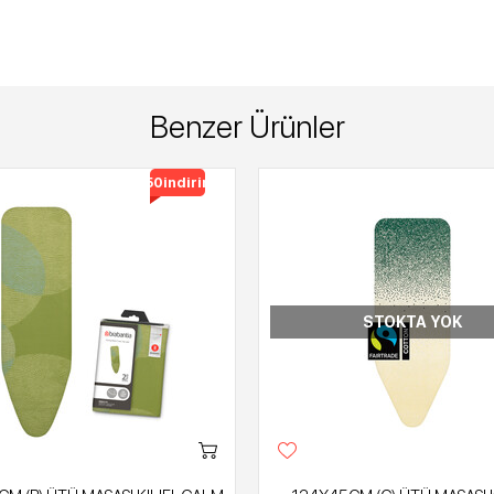
Benzer Ürünler
%50
indirimli
STOKTA YOK