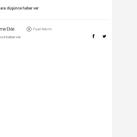
lara düşünce haber ver
eme Ekle
Fiyat Alarmı
nce haber ver