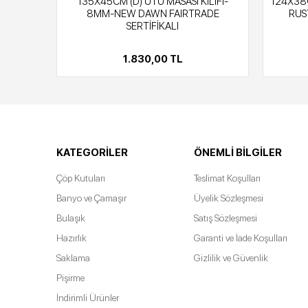
LIFI-
135X45CM (D) ÜTÜ MASASI KILIFI-
124X38C
SÜNGER
8MM-NEW DAWN FAIRTRADE
RUS
SERTİFİKALI
1.830,00 TL
KATEGORILER
ÖNEMLI BILGILER
Çöp Kutuları
Teslimat Koşulları
Banyo ve Çamaşır
Üyelik Sözleşmesi
Bulaşık
Satış Sözleşmesi
Hazırlık
Garanti ve İade Koşulları
Saklama
Gizlilik ve Güvenlik
Pişirme
İndirimli Ürünler