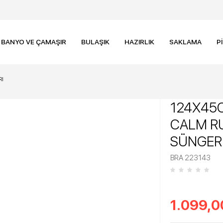
BANYO VE ÇAMAŞIR
BULAŞIK
HAZIRLIK
SAKLAMA
P
RI
124X45C
CALM R
SÜNGER
BRA 223143
1.099,0