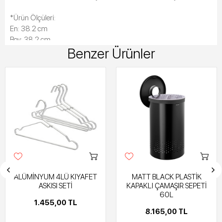
*Ürün Ölçüleri:
En: 38.2 cm
Boy: 38.2 cm
Benzer Ürünler
Yükseklik: 64.3 cm
ALÜMİNYUM 4LÜ KIYAFET
MATT BLACK PLASTİK
ASKISI SETİ
KAPAKLI ÇAMAŞIR SEPETİ
60L
1.455,00 TL
8.165,00 TL