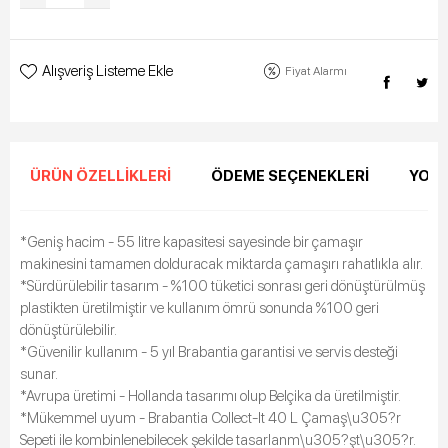
Alışveriş Listeme Ekle
Fiyat Alarmı
ÜRÜN ÖZELLIKLERI
ÖDEME SEÇENEKLERI
YORU
*Geniş hacim - 55 litre kapasitesi sayesinde bir çamaşır
makinesini tamamen dolduracak miktarda çamaşırı rahatlıkla alır.
*Sürdürülebilir tasarım - %100 tüketici sonrası geri dönüştürülmüş
plastikten üretilmiştir ve kullanım ömrü sonunda %100 geri
dönüştürülebilir.
*Güvenilir kullanım - 5 yıl Brabantia garantisi ve servis desteği
sunar.
*Avrupa üretimi - Hollanda tasarımı olup Belçika da üretilmiştir.
*Mükemmel uyum - Brabantia Collect-It 40 L Çamaş\u305?r
Sepeti ile kombinlenebilecek şekilde tasarlanm\u305?şt\u305?r.