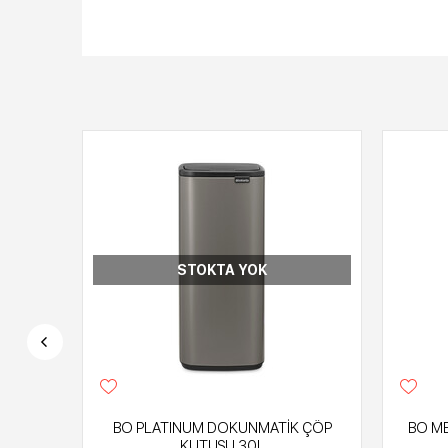
STOKTA YOK
K ÇÖP
BO PLATINUM DOKUNMATİK ÇÖP
BO M
KUTUSU 30L