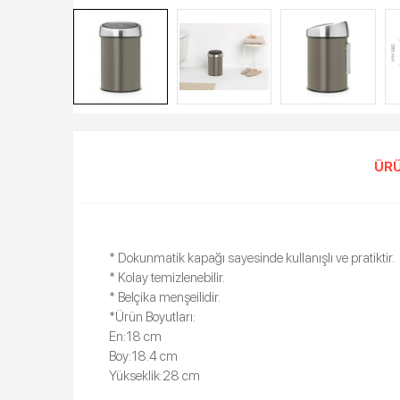
ÜRÜ
* Dokunmatik kapağı sayesinde kullanışlı ve pratiktir.
* Kolay temizlenebilir.
* Belçika menşeilidir.
*Ürün Boyutları:
En:18 cm
Boy:18.4 cm
Yükseklik:28 cm