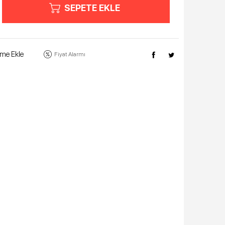
SEPETE EKLE
eme Ekle
Fiyat Alarmı