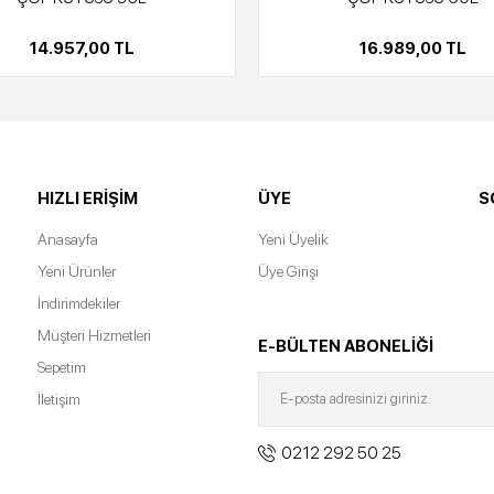
14.957,00 TL
16.989,00 TL
HIZLI ERIŞIM
ÜYE
S
Anasayfa
Yeni Üyelik
Yeni Ürünler
Üye Girişi
İndirimdekiler
Müşteri Hizmetleri
E-BÜLTEN ABONELİĞİ
Sepetim
İletişim
0212 292 50 25