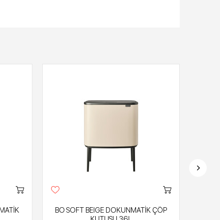
MATİK
BO SOFT BEIGE DOKUNMATİK ÇÖP
BO
KUTUSU 36L
DOKU