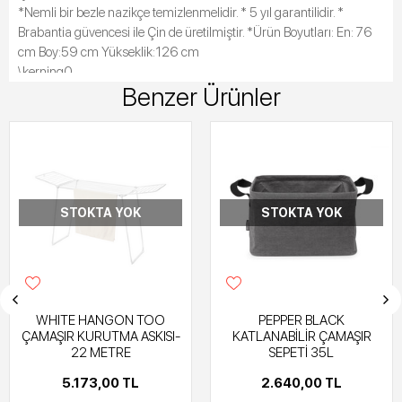
*Nemli bir bezle nazikçe temizlenmelidir. * 5 yıl garantilidir. *
Brabantia güvencesi ile Çin de üretilmiştir. *Ürün Boyutları: En: 76
cm Boy:59 cm Yükseklik:126 cm
\kerning0
Benzer Ürünler
STOKTA YOK
STOKTA YOK
WHITE HANGON TOO
PEPPER BLACK
ÇAMAŞIR KURUTMA ASKISI-
KATLANABİLİR ÇAMAŞIR
22 METRE
SEPETİ 35L
5.173,00 TL
2.640,00 TL