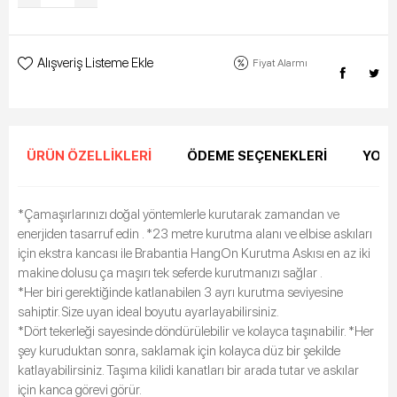
Alışveriş Listeme Ekle
Fiyat Alarmı
ÜRÜN ÖZELLIKLERI
ÖDEME SEÇENEKLERI
YORU
*Çamaşırlarınızı doğal yöntemlerle kurutarak zamandan ve
enerjiden tasarruf edin . *23 metre kurutma alanı ve elbise askıları
için ekstra kancası ile Brabantia HangOn Kurutma Askısı en az iki
makine dolusu ça maşırı tek seferde kurutmanızı sağlar .
*Her biri gerektiğinde katlanabilen 3 ayrı kurutma seviyesine
sahiptir. Size uyan ideal boyutu ayarlayabilirsiniz.
*Dört tekerleği sayesinde döndürülebilir ve kolayca taşınabilir. *Her
şey kuruduktan sonra, saklamak için kolayca düz bir şekilde
katlayabilirsiniz. Taşıma kilidi kanatları bir arada tutar ve askılar
için kanca görevi görür.