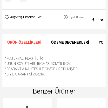
Alışveriş Listeme Ekle
Fiyat Alarmı
ÜRÜN ÖZELLIKLERI
ÖDEME SEÇENEKLERI
YORU
*MATERYALİ PLASTİKTİR.
*ÜRÜN BOYUTLARI: 15CM*8.6CM*9.9CM.
*BRABANTIA KALİTESİ İLE ÇİN'DE ÜRETİLMİŞTİR.
*5 YIL GARANTİSİ VARDIR.
Benzer Ürünler