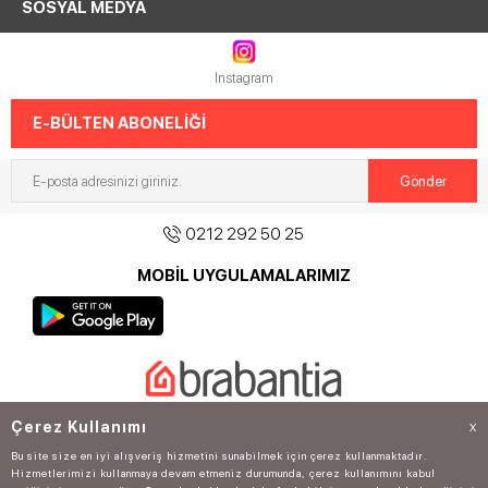
SOSYAL MEDYA
Instagram
E-BÜLTEN ABONELİĞİ
0212 292 50 25
MOBİL UYGULAMALARIMIZ
©2020
Tantitoni
güvencesiyle tüm hakkı saklıdır.
Çerez Kullanımı
X
Bu site size en iyi alışveriş hizmetini sunabilmek için çerez kullanmaktadır.
Hizmetlerimizi kullanmaya devam etmeniz durumunda, çerez kullanımını kabul