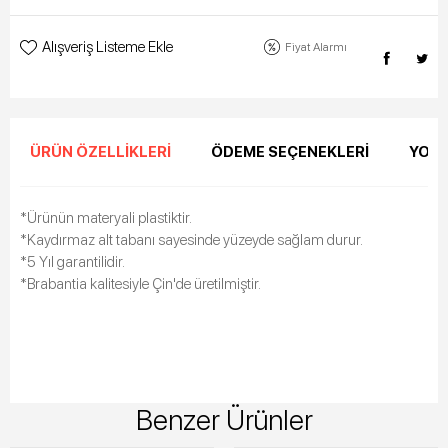
Alışveriş Listeme Ekle
Fiyat Alarmı
ÜRÜN ÖZELLIKLERI
ÖDEME SEÇENEKLERI
YORU
*Ürünün materyali plastiktir.
*Kaydırmaz alt tabanı sayesinde yüzeyde sağlam durur.
*5 Yıl garantilidir.
*Brabantia kalitesiyle Çin'de üretilmiştir.
Benzer Ürünler