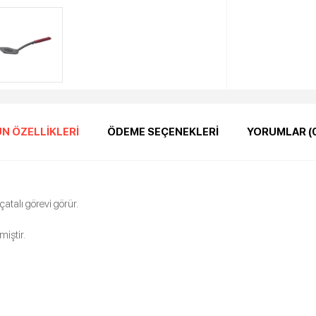
N ÖZELLIKLERI
ÖDEME SEÇENEKLERI
YORUMLAR (
atalı görevi görür.
iştir.