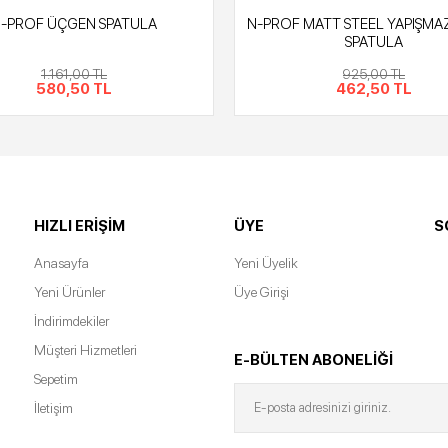
-PROF ÜÇGEN SPATULA
N-PROF MATT STEEL YAPIŞMA
SPATULA
1.161,00 TL
925,00 TL
580,50 TL
462,50 TL
HIZLI ERIŞIM
ÜYE
S
Anasayfa
Yeni Üyelik
Yeni Ürünler
Üye Girişi
İndirimdekiler
Müşteri Hizmetleri
E-BÜLTEN ABONELİĞİ
Sepetim
İletişim