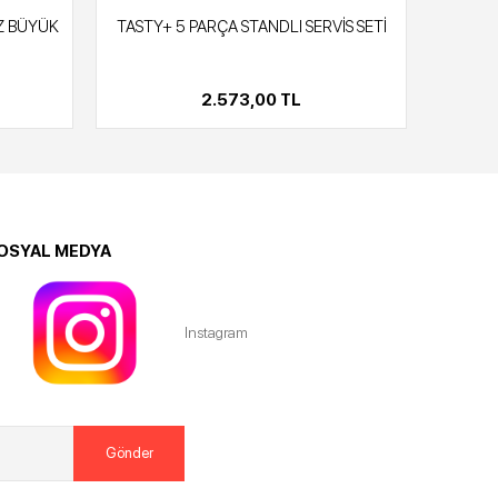
Z BÜYÜK
TASTY+ 5 PARÇA STANDLI SERVİS SETİ
TA
2.573,00 TL
OSYAL MEDYA
Instagram