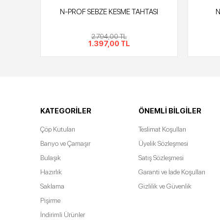
İ
N-PROF SEBZE KESME TAHTASI
N
2.794,00 TL
1.397,00 TL
KATEGORILER
ÖNEMLI BILGILER
Çöp Kutuları
Teslimat Koşulları
Banyo ve Çamaşır
Üyelik Sözleşmesi
Bulaşık
Satış Sözleşmesi
Hazırlık
Garanti ve İade Koşulları
Saklama
Gizlilik ve Güvenlik
Pişirme
İndirimli Ürünler