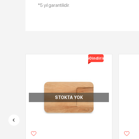
*5 yıl garantilidir.
%50
indirimli
STOKTA YOK