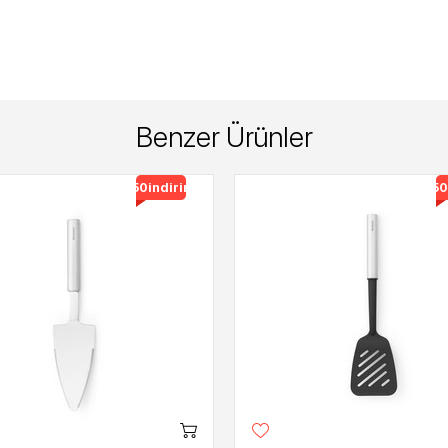
Benzer Ürünler
%50
indirimli
%50