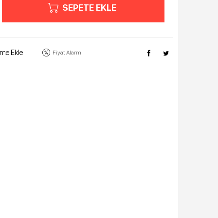
SEPETE EKLE
eme Ekle
Fiyat Alarmı