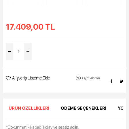
17.409,00
TL
Alışveriş Listeme Ekle
Fiyat Alarmı
ÜRÜN ÖZELLIKLERI
ÖDEME SEÇENEKLERI
YORU
*Dokunmatik kapağı kolay ve sessiz açılır.