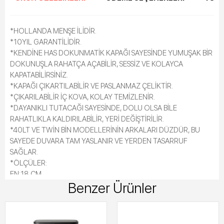
*HOLLANDA MENŞE İLİDİR.
*10YIL GARANTİLİDİR.
*KENDİNE HAS DOKUNMATİK KAPAĞI SAYESİNDE YUMUŞAK BİR
DOKUNUŞLA RAHATÇA AÇABİLİR, SESSİZ VE KOLAYCA
KAPATABİLİRSİNİZ.
*KAPAĞI ÇIKARTILABİLİR VE PASLANMAZ ÇELİKTİR.
*ÇIKARILABİLİR İÇ KOVA, KOLAY TEMİZLENİR.
*DAYANIKLI TUTACAĞI SAYESİNDE, DOLU OLSA BİLE
RAHATLIKLA KALDIRILABİLİR, YERİ DEĞİŞTİRİLİR.
*40LT VE TWİN BİN MODELLERİNİN ARKALARI DÜZDÜR, BU
SAYEDE DUVARA TAM YASLANIR VE YERDEN TASARRUF
SAĞLAR.
*ÖLÇÜLER:
EN:18 CM
Benzer Ürünler
BOY:18.4 CM
YÜKSEKLİK:28 CM