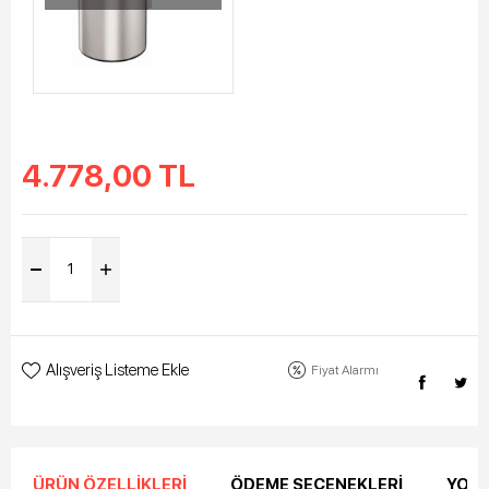
4.778,00
TL
Alışveriş Listeme Ekle
Fiyat Alarmı
ÜRÜN ÖZELLIKLERI
ÖDEME SEÇENEKLERI
YORU