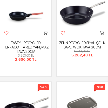
TASTY+ RECYCLED
ZENN RECYCLED SİYAH ÇELİK
TERRACOTTA RED YAPIŞMAZ
SAPLI WOK TAVA 30CM
TAVA 20CM
6.578,00 TL
5.262,40 TL
3.250,00 TL
2.600,00 TL
%20
%50