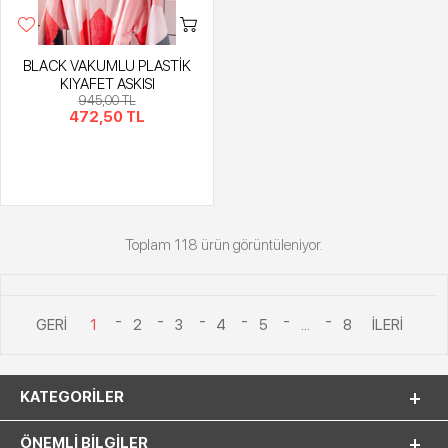
BLACK VAKUMLU PLASTİK
KIYAFET ASKISI
945,00 TL
472,50 TL
Toplam 118 ürün görüntüleniyor.
1
2
3
4
5
...
8
KATEGORILER
ÖNEMLI BILGILER