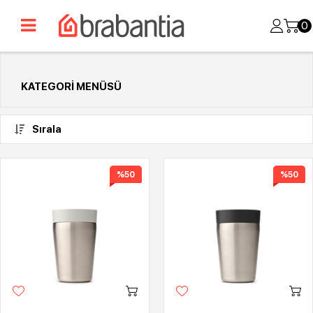
0
KATEGORI MENÜSÜ
Sırala
%50
%50