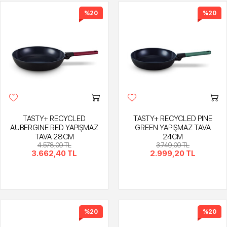
%20
%20
TASTY+ RECYCLED
TASTY+ RECYCLED PINE
AUBERGINE RED YAPIŞMAZ
GREEN YAPIŞMAZ TAVA
TAVA 28CM
24CM
4.578,00 TL
3.749,00 TL
3.662,40 TL
2.999,20 TL
%20
%20