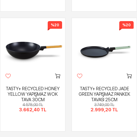
%20
%20
TASTY+ RECYCLED HONEY
TASTY+ RECYCLED JADE
YELLOW YAPIŞMAZ WOK
GREEN YAPIŞMAZ PANKEK
TAVA 30CM
TAVASI 25CM
4.578,00 TL
3.749,00 TL
3.662,40 TL
2.999,20 TL