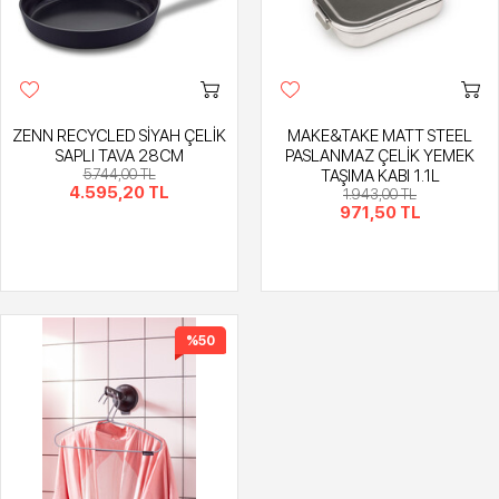
ZENN RECYCLED SİYAH ÇELİK
MAKE&TAKE MATT STEEL
SAPLI TAVA 28CM
PASLANMAZ ÇELİK YEMEK
5.744,00 TL
TAŞIMA KABI 1.1L
4.595,20 TL
1.943,00 TL
971,50 TL
%50