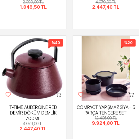
2.099,00 TL
4.079,00 TL
1.049,50 TL
2.447,40 TL
%40
%20
T-TIME AUBERGINE RED
COMPACT YAPIŞMAZ SİYAH 5
DEMİR DÖKÜM DEMLİK
PARÇA TENCERE SETİ
700ML
12.406,00 TL
9.924,80 TL
4.079,00 TL
2.447,40 TL