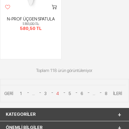
N-PROF ÜÇGEN SPATULA
1.161,00 TL
580,50 TL
Toplam 118 ürün görüntüleniyor.
1
...
3
4
5
6
...
8
KATEGORILER
ÖNEMLI BILGILER