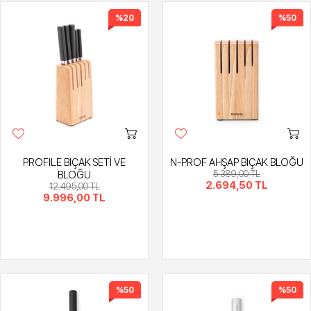
%20
%50
PROFILE BIÇAK SETİ VE
N-PROF AHŞAP BIÇAK BLOĞU
BLOĞU
5.389,00 TL
2.694,50 TL
12.495,00 TL
9.996,00 TL
%50
%50