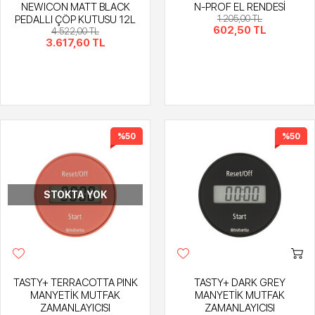
NEWICON MATT BLACK
N-PROF EL RENDESİ
PEDALLI ÇÖP KUTUSU 12L
1.205,00 TL
602,50 TL
4.522,00 TL
3.617,60 TL
%50
%50
STOKTA YOK
TASTY+ TERRACOTTA PINK
TASTY+ DARK GREY
MANYETİK MUTFAK
MANYETİK MUTFAK
ZAMANLAYICISI
ZAMANLAYICISI