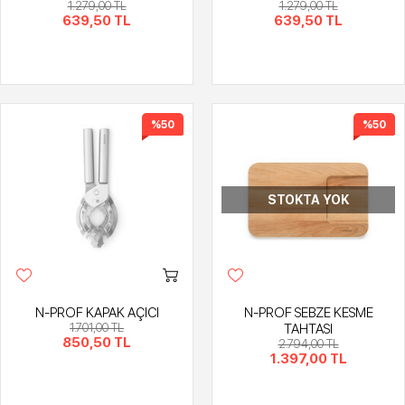
1.279,00 TL
1.279,00 TL
639,50 TL
639,50 TL
%50
%50
STOKTA YOK
N-PROF KAPAK AÇICI
N-PROF SEBZE KESME
1.701,00 TL
TAHTASI
850,50 TL
2.794,00 TL
1.397,00 TL