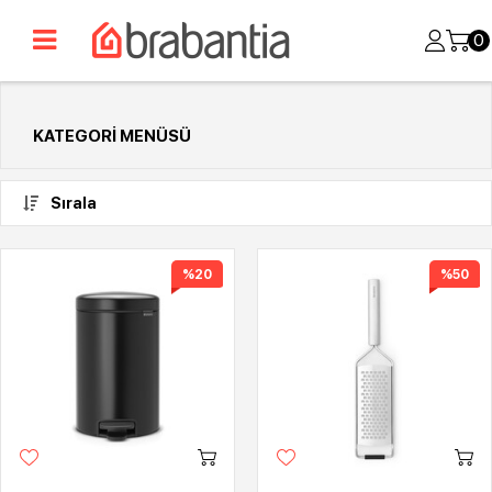
0
KATEGORI MENÜSÜ
Sırala
%20
%50