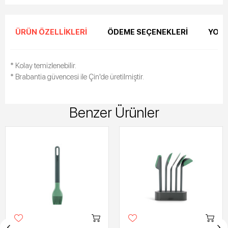
ÜRÜN ÖZELLIKLERI
ÖDEME SEÇENEKLERI
YORU
* Kolay temizlenebilir.
* Brabantia güvencesi ile Çin'de üretilmiştir.
Benzer Ürünler