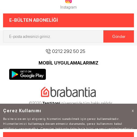
Instagram
E-BÜLTEN ABONELİĞİ
0212 292 50 25
MOBİL UYGULAMALARIMIZ
©2020
Tantitoni
güvencesiyle tüm hakkı saklıdır.
Çerez Kullanımı
X
Bu site size en iyi alışveriş hizmetini sunabilmek için çerez kullanmaktadır.
Hizmetlerimizi kullanmaya devam etmeniz durumunda, çerez kullanımını kabul
ettiğinizi varsayacağız. Çerezler hakkında daha fazla bilgi ve nasıl reddedeceğinizi
öğrenmek için
tıklayınız