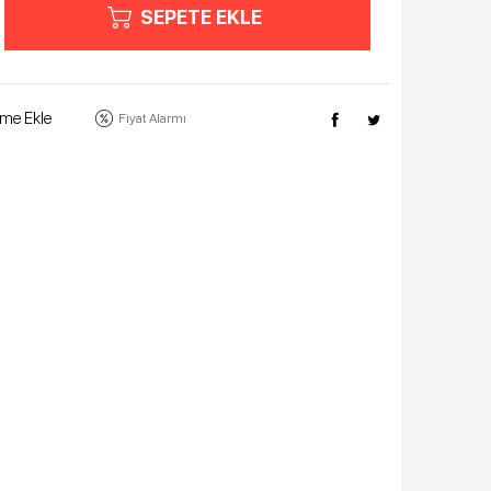
SEPETE EKLE
eme Ekle
Fiyat Alarmı