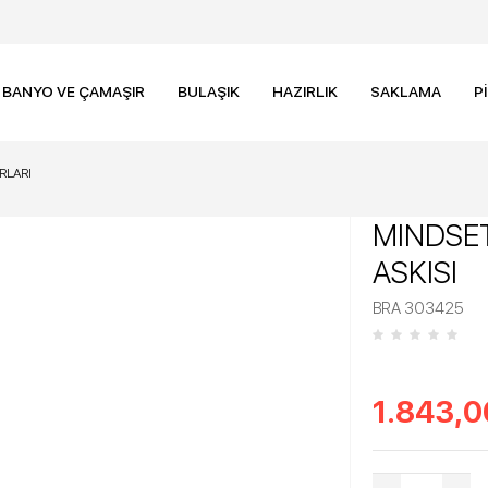
BANYO VE ÇAMAŞIR
BULAŞIK
HAZIRLIK
SAKLAMA
P
RLARI
MINDSET
ASKISI
BRA 303425
1.843,0