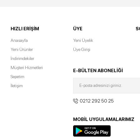
HIZLI ERIŞIM
ÜYE
S
Anasayfa
Yeni Üyelik
Yeni Ürünler
Üye Girişi
İndirimdekiler
Müşteri Hizmetleri
E-BÜLTEN ABONELİĞİ
Sepetim
İletişim
0212 292 50 25
MOBİL UYGULAMALARIMIZ