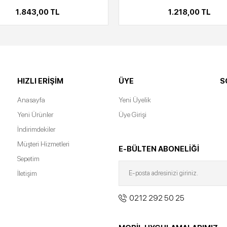
1.843,00 TL
1.218,00 TL
HIZLI ERIŞIM
ÜYE
S
Anasayfa
Yeni Üyelik
Yeni Ürünler
Üye Girişi
İndirimdekiler
Müşteri Hizmetleri
E-BÜLTEN ABONELİĞİ
Sepetim
İletişim
0212 292 50 25