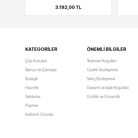
3.192,00 TL
KATEGORILER
ÖNEMLI BILGILER
Çöp Kutuları
Teslimat Koşulları
Banyo ve Çamaşır
Üyelik Sözleşmesi
Bulaşık
Satış Sözleşmesi
Hazırlık
Garanti ve İade Koşulları
Saklama
Gizlilik ve Güvenlik
Pişirme
İndirimli Ürünler