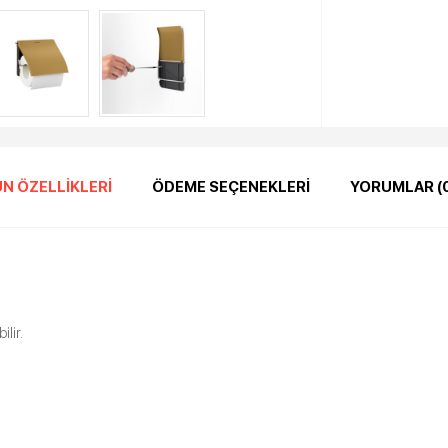
N ÖZELLIKLERI
ÖDEME SEÇENEKLERI
YORUMLAR (
lir.