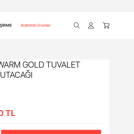
İŞİRME
İndirimli Ürünler
WARM GOLD TUVALET
TUTACAĞI
0
TL