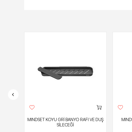
ARÇA
MINDSET KOYU GRİ BANYO RAFI VE DUŞ
MIND
İ
SİLECEĞİ