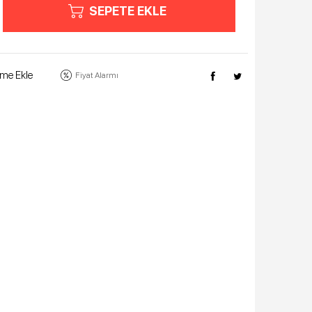
SEPETE EKLE
eme Ekle
Fiyat Alarmı