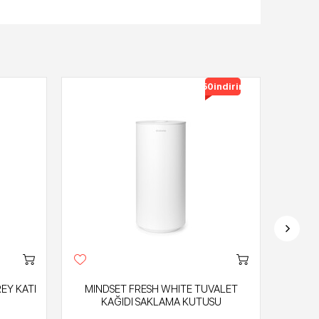
%50
indirimli
EY KATI
MINDSET FRESH WHITE TUVALET
MINDSE
KAĞIDI SAKLAMA KUTUSU
ÇÖ