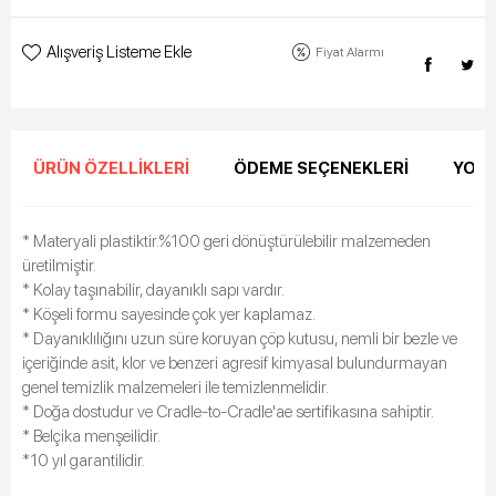
Alışveriş Listeme Ekle
Fiyat Alarmı
ÜRÜN ÖZELLIKLERI
ÖDEME SEÇENEKLERI
YORU
* Materyali plastiktir.%100 geri dönüştürülebilir malzemeden
üretilmiştir.
* Kolay taşınabilir, dayanıklı sapı vardır.
* Köşeli formu sayesinde çok yer kaplamaz.
* Dayanıklılığını uzun süre koruyan çöp kutusu, nemli bir bezle ve
içeriğinde asit, klor ve benzeri agresif kimyasal bulundurmayan
genel temizlik malzemeleri ile temizlenmelidir.
* Doğa dostudur ve Cradle-to-Cradle'ae sertifikasına sahiptir.
* Belçika menşeilidir.
*10 yıl garantilidir.