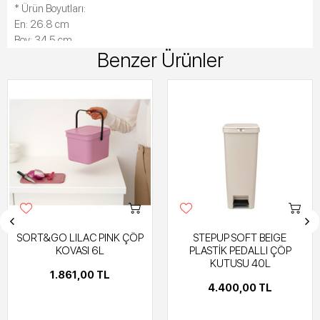
* Ürün Boyutları:
En: 26.8 cm
Boy: 34.5 cm
Benzer Ürünler
Yükseklik: 62 cm
SORT&GO LILAC PINK ÇÖP
STEPUP SOFT BEIGE
KOVASI 6L
PLASTİK PEDALLI ÇÖP
KUTUSU 40L
1.861,00 TL
4.400,00 TL