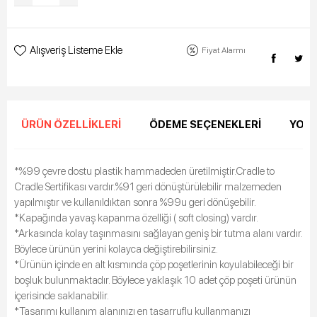
Alışveriş Listeme Ekle
Fiyat Alarmı
ÜRÜN ÖZELLIKLERI
ÖDEME SEÇENEKLERI
YORU
*%99 çevre dostu plastik hammadeden üretilmiştir.Cradle to
Cradle Sertifikası vardır.%91 geri dönüştürülebilir malzemeden
yapılmıştır ve kullanıldıktan sonra %99u geri dönüşebilir.
*Kapağında yavaş kapanma özelliği ( soft closing) vardır.
*Arkasında kolay taşınmasını sağlayan geniş bir tutma alanı vardır.
Böylece ürünün yerini kolayca değiştirebilirsiniz.
*Ürünün içinde en alt kısmında çöp poşetlerinin koyulabileceği bir
boşluk bulunmaktadır. Böylece yaklaşık 10 adet çöp poşeti ürünün
içerisinde saklanabilir.
*Tasarımı kullanım alanınızı en tasarruflu kullanmanızı