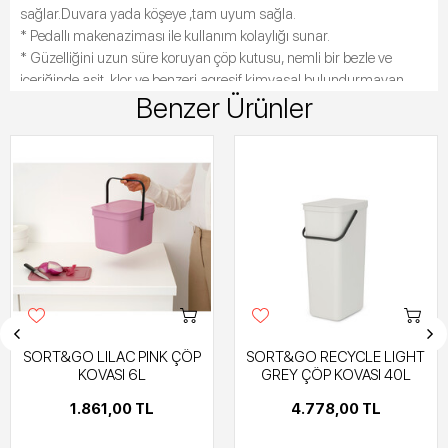
sağlar.Duvara yada köşeye ,tam uyum sağla.
* Pedallı makenaziması ile kullanım kolaylığı sunar.
* Güzelliğini uzun süre koruyan çöp kutusu, nemli bir bezle ve
içeriğinde asit, klor ve benzeri agresif kimyasal bulundurmayan
Benzer Ürünler
genel temizlik malzemeleri ile temizlenmelidir.
* Belçika menşeilidir.
*Ürün Boyutları:
En:28cm
Boy:35.2 cm
Yükseklik:66.6 cm
SORT&GO LILAC PINK ÇÖP
SORT&GO RECYCLE LIGHT
KOVASI 6L
GREY ÇÖP KOVASI 40L
1.861,00 TL
4.778,00 TL